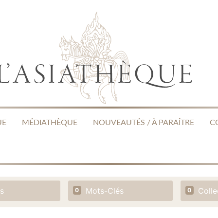
UE
MÉDIATHÈQUE
NOUVEAUTÉS / À PARAÎTRE
C
s
Mots-Clés
Colle
0
0