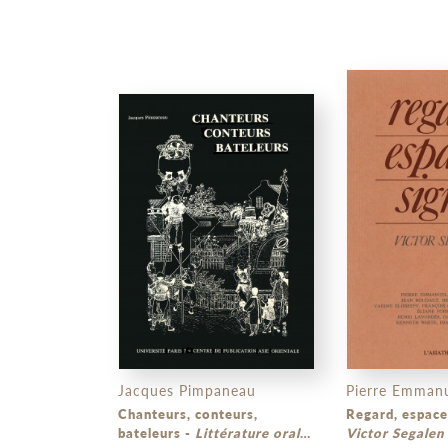
Jacques Pimpaneau
Pierre Emmanue
Chanteurs, conteurs,
bateleurs -
Littérature orale
Victor Segalen