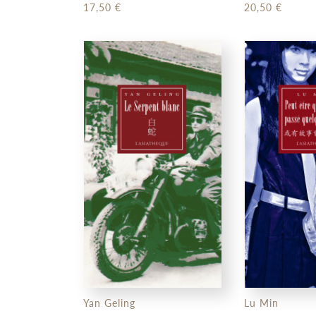
et spectacles populaires en
17,50 €
20,50 €
Chine
Yan Geling
Lu Min