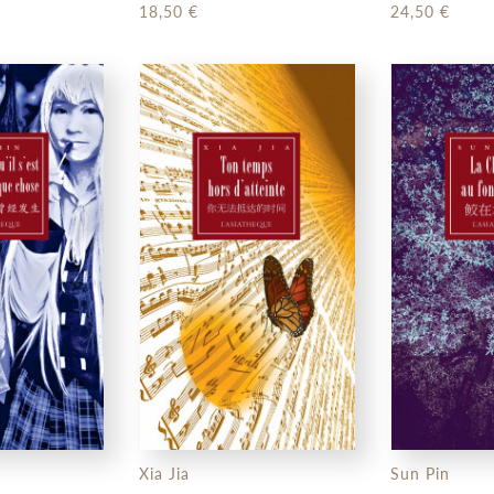
français)
18,50 €
24,50 €
Xia Jia
Sun Pin