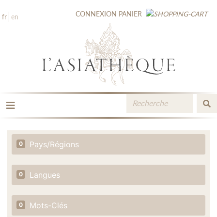
CONNEXION
PANIER
fr
en
LES ÉDITIONS
LA LIBRAIRIE
Pays/Régions
0
CATALOGUE
MÉDIATHÈQUE
NOUVEAUTÉS / À PARAÎTRE
Langues
0
CONTACT
ESPACE PRO LIBRAIRES
Mots-Clés
0