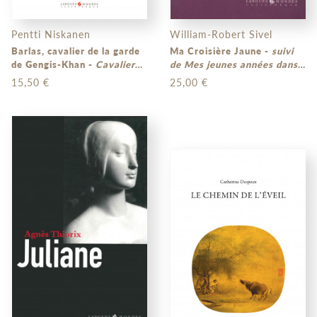
Pentti Niskanen
William-Robert Sivel
Barlas, cavalier de la garde
Ma Croisière Jaune -
suivi
de Gengis-Khan -
Cavalier
de Mes jeunes années dans
de la garde de Gengis-khan
l’Empire ottoman
15,50 €
25,00 €