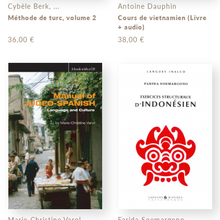
Cybèle Berk, ...
Antoine Dauphin
Méthode de turc, volume 2
Cours de vietnamien (Livre
+ audio)
36,00 €
38,00 €
Marie-Christine Varol
Farida Soemargono