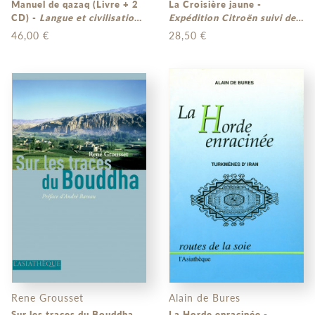
Manuel de qazaq (Livre + 2
La Croisière jaune -
CD) -
Langue et civilisation
Expédition Citroën suivi de
du Kazakhstan
La Haute Asie par Paul
46,00 €
28,50 €
Pelliot
Rene Grousset
Alain de Bures
Sur les traces du Bouddha
La Horde enracinée -