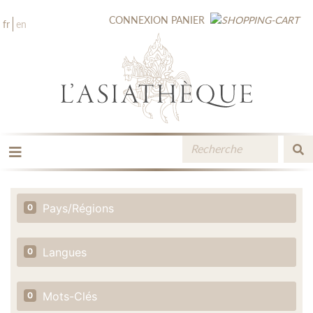
CONNEXION
PANIER
fr
en
LES ÉDITIONS
LA LIBRAIRIE
Pays/Régions
0
CATALOGUE
MÉDIATHÈQUE
NOUVEAUTÉS / À PARAÎTRE
Langues
0
CONTACT
ESPACE PRO LIBRAIRES
Mots-Clés
0