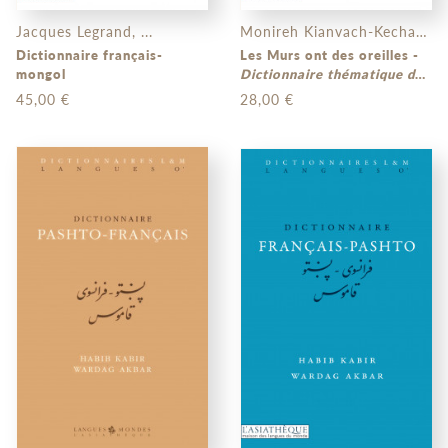
Jacques Legrand, ...
Monireh Kianvach-Kechavarzi, ...
Dictionnaire français-
Les Murs ont des oreilles -
mongol
Dictionnaire thématique des
proverbes et expressions
45,00 €
28,00 €
courantes du persan