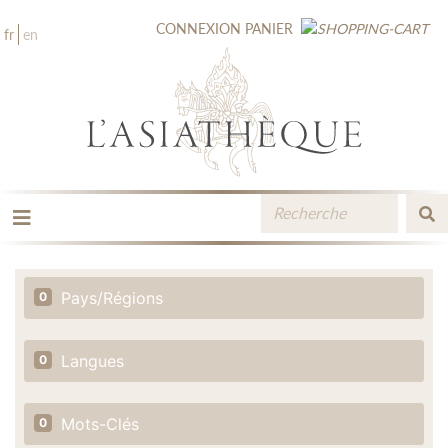
CONNEXION
PANIER
fr
en
LES ÉDITIONS
LA LIBRAIRIE
Pays/Régions
0
CATALOGUE
MÉDIATHÈQUE
NOUVEAUTÉS / À PARAÎTRE
Langues
0
CONTACT
ESPACE PRO LIBRAIRES
Mots-Clés
0