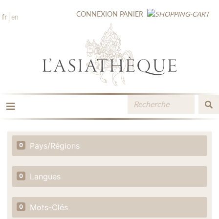
CONNEXION
PANIER
fr
en
LES ÉDITIONS
LA LIBRAIRIE
Pays/Régions
0
CATALOGUE
MÉDIATHÈQUE
NOUVEAUTÉS / À PARAÎTRE
Langues
0
CONTACT
ESPACE PRO LIBRAIRES
Mots-Clés
0