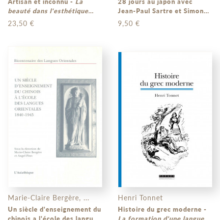
Artisan et inconnu -
La
28 jours au japon avec
beauté dans l'esthétique
Jean-Paul Sartre et Simone
japonaise
de Beauvoir -
18
23,50 €
9,50 €
septembre/16 octobre
1966
Marie-Claire Bergère, ...
Henri Tonnet
Un siècle d'enseignement du
Histoire du grec moderne -
chinois a l'école des langues
La formation d'une langue