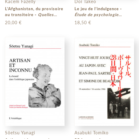
Kacem Fazelly
Doi Takeo
L’Afghanistan, du provisoire
Le jeu de l’indulgence -
au transitoire -
Quelles
Étude de psychologie
perspectives ?
fondée sur le concept
20,00 €
18,50 €
japonais d’amae
Sôetsu Yanagi
Asabuki Tomiko