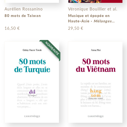
Aurélien Rossanino
Véronique Bouillier et al.
80 mots de Taiwan
Musique et épopée en
Haute-Asie -
Mélanges
offerts à Mireille Helfer à
16,50 €
29,50 €
l'occasion de son 90e
anniversaire
NOUVEAUTÉ