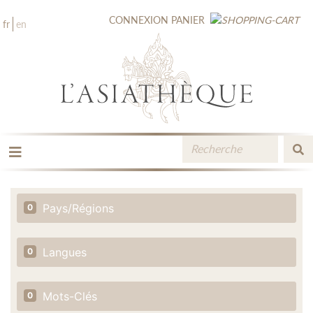
CONNEXION
PANIER
fr
en
LES ÉDITIONS
LA LIBRAIRIE
Pays/Régions
0
CATALOGUE
MÉDIATHÈQUE
NOUVEAUTÉS / À PARAÎTRE
Langues
0
CONTACT
ESPACE PRO LIBRAIRES
Mots-Clés
0