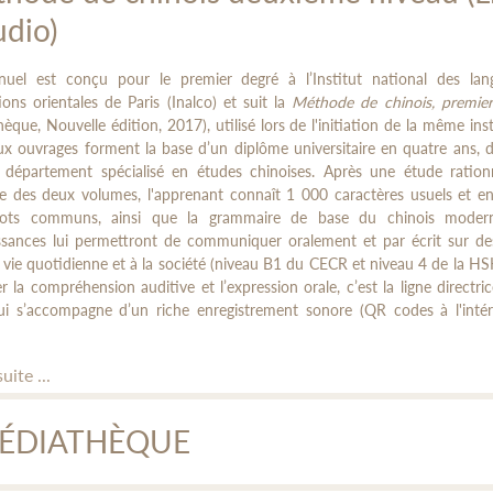
udio)
uel est conçu pour le premier degré à l’Institut national des lan
ations orientales de Paris (Inalco) et suit la
Méthode de chinois, premier
thèque, Nouvelle édition, 2017), utilisé lors de l'initiation de la même inst
x ouvrages forment la base d’un diplôme universitaire en quatre ans, 
 département spécialisé en études chinoises. Après une étude rationn
re des deux volumes, l'apprenant connaît 1 000 caractères usuels et e
ts communs, ainsi que la grammaire de base du chinois moder
ssances lui permettront de communiquer oralement et par écrit sur des
la vie quotidienne et à la société (niveau B1 du CECR et niveau 4 de la HS
er la compréhension auditive et l’expression orale, c’est la ligne directri
qui s’accompagne d’un riche enregistrement sonore (QR codes à l'inté
suite ...
ÉDIATHÈQUE