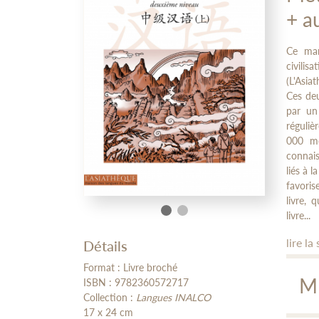
+ a
Ce man
civilis
(L'Asia
Ces deu
par un
réguliè
000 mo
connai
liés à 
favoris
livre, 
livre...
lire la 
Détails
Format : Livre broché
M
ISBN : 9782360572717
Collection :
Langues INALCO
17 x 24 cm