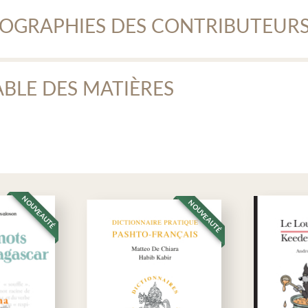
cuments
IOGRAPHIES DES CONTRIBUTEUR
rigé des exercices
scriptions pinyin des textes et des dialogues
itang Drocourt
ABLE DES MATIÈRES
registrements audio
ang Yang-Drocourt est professeur émérite des universités. Elle a enseigné
tales (Inalco).
entation de la méthode et conseils d’utilisation
erciements
es audio mp3 (dossier .zip)
u Hong
viations
es et icônes
Hong, maître de conférences à l’Institut national des langues et civilisa
n 1 : Remise à niveau
on de la Chine lettrée et de sa bureaucratie sous les Song du Nord
(960-1
ompréhension et expression orales
NOUVEAUTÉ
érature des recueils de notes (
Biji
筆記) et l’histoire des lettrés de l’époque
NOUVEAUTÉ
cabulaire
a Grande compassion dans la Chine du XIIe siècle d’après le
Yi jian zhi
(11
ercices de compréhension
 orientale
(Peeters, Louvain, 2017) et « Les Relations entre les moines 
pplication orale
ucéenne dans la Chine des Song du Nord » dans
Construction and Inte
xpression écrite
ese and Korean Neo-Confucianism
(no 4,
Zhedong Xueshu
, 2020).
ractères nouveaux
cabulaire
s mots aux expressions
n Jian Min
ammaire : Complément verbal introduit par 得