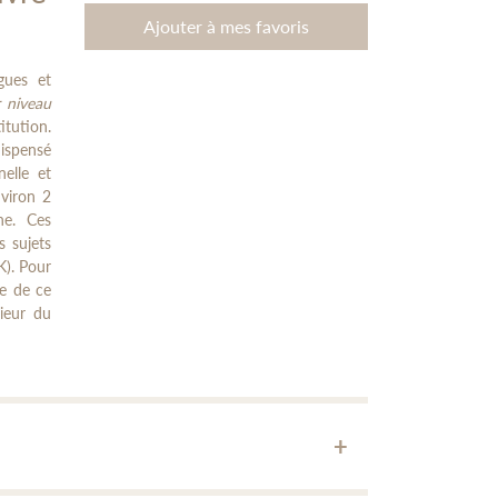
Ajouter à mes favoris
gues et
 niveau
itution.
dispensé
elle et
nviron 2
ne. Ces
 sujets
K). Pour
ce de ce
rieur du