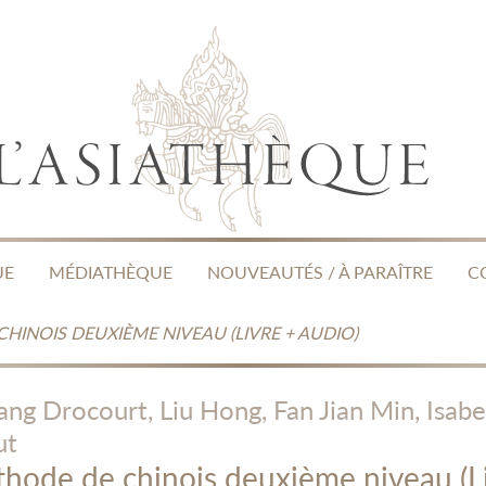
UE
MÉDIATHÈQUE
NOUVEAUTÉS / À PARAÎTRE
C
HINOIS DEUXIÈME NIVEAU (LIVRE + AUDIO)
ang Drocourt,
Liu Hong,
Fan Jian Min,
Isabe
ut
hode de chinois deuxième niveau (L