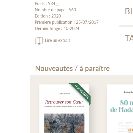
Do
Poids : 934 gr
B
Nombre de page : 560
Cor
Edition : 2020
Première publication : 25/07/2017
Tran
Dernier tirage : 10-2024
Zh
T
Lire un extrait
En
Zhit
orien
Prés
Rem
Pist
Li
Abré
Nouveautés / à paraître
Sign
Liu 
Leço
visi
A. C
NOUVEAUTÉ
litt
NOUVEAUTÉ
• Vo
de l
• Ex
Asie
B. A
conf
C. E
Chin
• Ca
• Vo
• De
Fa
• Gr