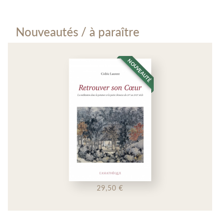
chinoises de l’université de Genève.
Table des matières
Introduction
Honghua Poizat-Xie
Nouveautés / à paraître
ài, xĭhuān – àihào, xĭ’ài, rè’ài, téng’ài, nì’ài 爱、喜欢 - 爱好、喜
Honghua Poizat-Xie, docteur ès lettres (linguistique chinoise)
爱、热爱、疼爱、溺爱
est chargée d'enseignement en langue et littérature chinoises
NOUVEAUTÉ
ānquán, píng’ān 安全、平安
à l'université de Genève. Elle est aussi l’auteur d'une série de
livres d'apprentissage du chinois à l'Asiathèque.
bābude, hènbude 巴不得、恨不得
bĕnzhì, shízhì, xìngzhì, pĭnzhì, sùzhì 本质、实质、性质、品
质、素质
bùdebù, bùyóude, yóubudé, bùdéyĭ – bùjiàndé 不得不、不由
得、由不得、不得已 - 不见得
bùdéliăo, liăobudé 不得了、了不得
bùguăn, jĭnguăn, zhĭguăn 不管、尽管、只管
29,50 €
bùhăoyìsi, xiăoyìsi, yìsi yìsi/yìsi yīxià, xīnyì 不好意思、小意思、
意思意思/意思一下、心意