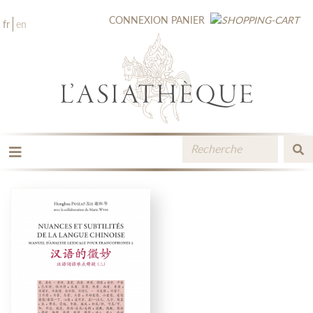
CONNEXION
PANIER
fr
en
LES ÉDITIONS
LA LIBRAIRIE
CATALOGUE
MÉDIATHÈQUE
NOUVEAUTÉS / À PARAÎTRE
CONTACT
ESPACE PRO LIBRAIRES