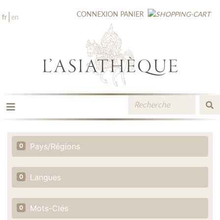
CONNEXION
PANIER
fr
en
LES ÉDITIONS
LA LIBRAIRIE
Pays/Régions
0
CATALOGUE
MÉDIATHÈQUE
NOUVEAUTÉS / À PARAÎTRE
Langues
0
CONTACT
ESPACE PRO LIBRAIRES
Mots-Clés
0