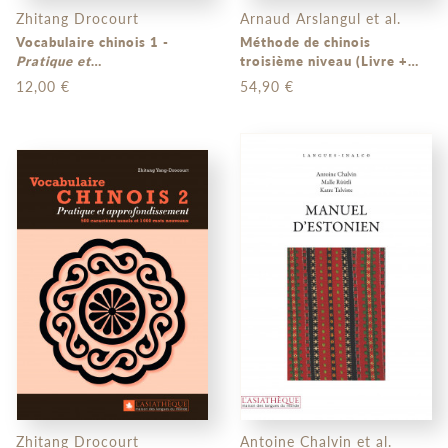
Zhitang Drocourt
Arnaud Arslangul et al.
Vocabulaire chinois 1 -
Méthode de chinois
Pratique et
troisième niveau (Livre +
approfondissement
audio)
12,00 €
54,90 €
Zhitang Drocourt
Antoine Chalvin et al.