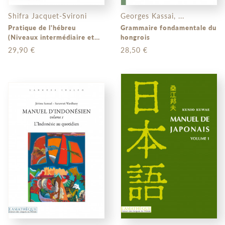
Shifra Jacquet-Svironi
Georges Kassai, ...
Pratique de l'hébreu
Grammaire fondamentale du
(Niveaux intermédiaire et
hongrois
avancé)
29,90 €
28,50 €