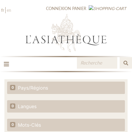
CONNEXION
PANIER
fr
en
LES ÉDITIONS
LA LIBRAIRIE
Pays/Régions
0
CATALOGUE
MÉDIATHÈQUE
NOUVEAUTÉS / À PARAÎTRE
Langues
0
CONTACT
ESPACE PRO LIBRAIRES
Mots-Clés
0