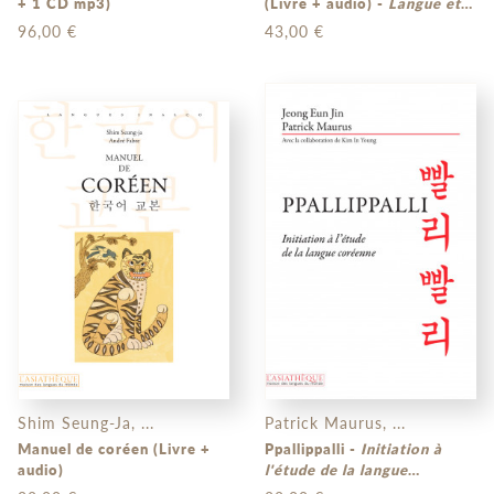
+ 1 CD mp3)
(Livre + audio) -
Langue et
culture
96,00 €
43,00 €
Shim Seung-Ja, ...
Patrick Maurus, ...
Manuel de coréen (Livre +
Ppallippalli -
Initiation à
audio)
l'étude de la langue
coréenne