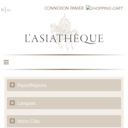
CONNEXION
PANIER
fr
en
LES ÉDITIONS
LA LIBRAIRIE
Pays/Régions
0
CATALOGUE
MÉDIATHÈQUE
NOUVEAUTÉS / À PARAÎTRE
Langues
0
CONTACT
Mots-Clés
0