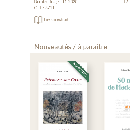
Dernier tirage : 11-2020
Ével
CLIL : 3711
lett
Ava
Stra
ГЕО
Lire un extrait
Терр
Часо
Прир
Рель
Nouveautés / à paraître
Моря
Реки
Живо
NOUVEAUTÉ
NOUVEAUTÉ
Пол
НАС
Наро
Русс
Русс
Рели
Фоль
Суев
ГОР
Евро
Мос