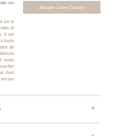
sie en
Ajouter à mes favoris
s sur le
elles et
. Il est
 à toute
nsion de
étences
nt voulu
susciter
ui font
 encore
S