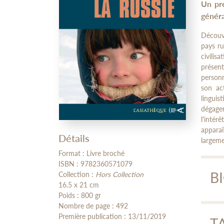
Un pr
généra
Découvr
pays ru
civilis
présent
personn
son ac
linguis
dégager
l'inté
appara
Détails
largem
Format : Livre broché
ISBN : 9782360571079
B
Collection :
Hors Collection
16.5 x 21 cm
Poids : 800 gr
Nombre de page : 492
Ev
Première publication : 13/11/2019
T