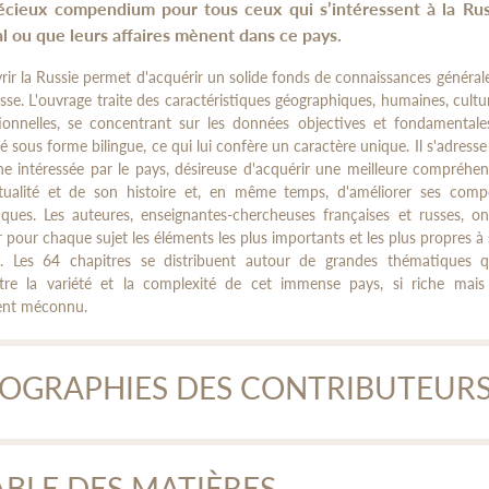
écieux compendium pour tous ceux qui s’intéressent à la Rus
l ou que leurs affaires mènent dans ce pays.
ir la Russie permet d'acquérir un solide fonds de connaissances générale
sse. L'ouvrage traite des caractéristiques géographiques, humaines, cultur
ationnelles, se concentrant sur les données objectives et fondamentales
é sous forme bilingue, ce qui lui confère un caractère unique. Il s'adresse
e intéressée par le pays, désireuse d'acquérir une meilleure compréhe
tualité et de son histoire et, en même temps, d'améliorer ses comp
tiques. Les auteures, enseignantes-chercheuses françaises et russes, o
 pour chaque sujet les éléments les plus importants et les plus propres à 
rêt. Les 64 chapitres se distribuent autour de grandes thématiques q
ître la variété et la complexité de cet immense pays, si riche mais
ent méconnu.
IOGRAPHIES DES CONTRIBUTEUR
elyne Enderlein
ABLE DES MATIÈRES