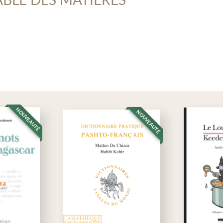
yne Enderlein est docteur ès lettres et a dirigé le Département d’études
res. Galina Dimova, Svetlana Moskvitcheva et Lia Nesterskaïa sont 
nt-propos / Предисловие
sbourg et de Moscou.
ГРАФИЯ LA GÉOGRAPHIE
итория и границы / Le territoire et les frontières
вые пояса / Les fuseaux horaires
одные зоны и климат / Les zones naturelles et le climat
еф / Le relief
 и океаны / Les mers et les océans
 и озёра / Les fleuves et les lacs
тные и растения / La faune et la flore
NOUVEAUTÉ
NOUVEAUTÉ
езные ископаемые / Les minéraux
ЕЛЕНИЕ LA POPULATION
ды и языки / Les ethnies et les langues
кий язык / La langue russe
кий мир / Le Monde russe
гия / La religion
клор и верования / Le folklore et les croyances
ерия / Les superstitions
ОДА LES VILLES
пейская Россия / La Russie européenne
ква / Moscou