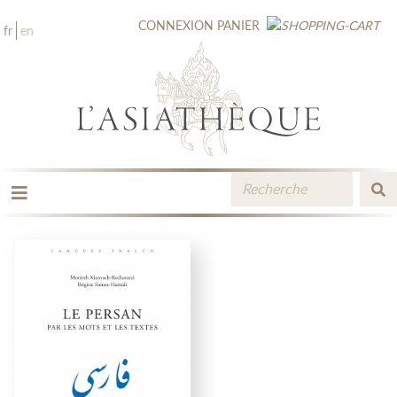
CONNEXION
PANIER
fr
en
LES ÉDITIONS
LA LIBRAIRIE
CATALOGUE
MÉDIATHÈQUE
NOUVEAUTÉS / À PARAÎTRE
CONTACT
ESPACE PRO LIBRAIRES