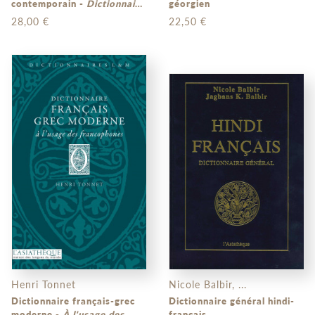
contemporain -
Dictionnaire
géorgien
pratique
28,00 €
22,50 €
Henri Tonnet
Nicole Balbir, ...
Dictionnaire français-grec
Dictionnaire général hindi-
moderne -
À l'usage des
français