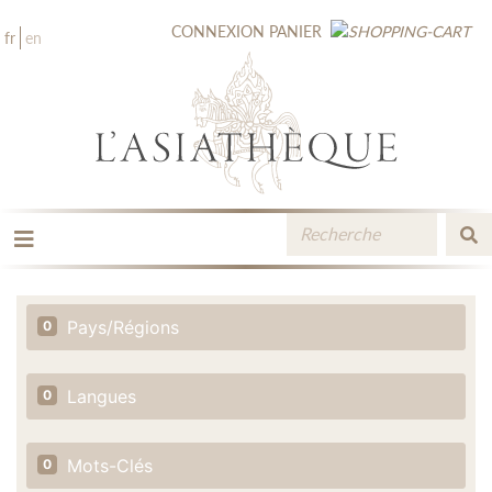
CONNEXION
PANIER
fr
en
LES ÉDITIONS
LA LIBRAIRIE
Pays/Régions
0
CATALOGUE
MÉDIATHÈQUE
NOUVEAUTÉS / À PARAÎTRE
Langues
0
CONTACT
ESPACE PRO LIBRAIRES
Mots-Clés
0