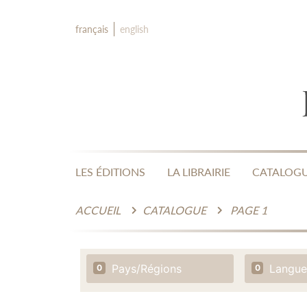
français
english
LES ÉDITIONS
LA LIBRAIRIE
CATALOG
ACCUEIL
CATALOGUE
PAGE 1
Pays/Régions
Langue
0
0