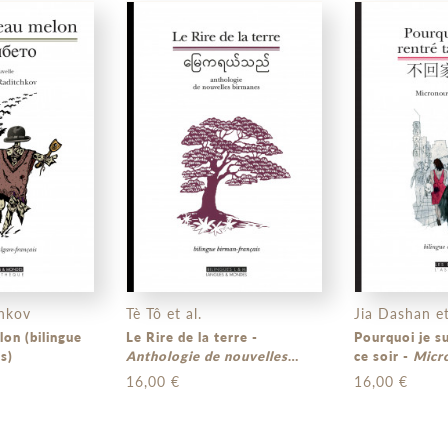
hkov
Tè Tô et al.
Jia Dashan et
lingue
Le Rire de la terre -
Pourquoi je su
s)
Anthologie de nouvelles
ce soir -
Micr
birmanes
(bilingue birman-
Chine
(bilingue chinois –
16,00 €
16,00 €
français)
français)