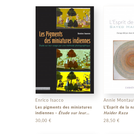
Enrico Isacco
Annie Montaut,
Les pigments des miniatures
indiennes -
Étude sur leur
Haider Raza
usage par une méthode
30,00 €
28,50 €
photographique