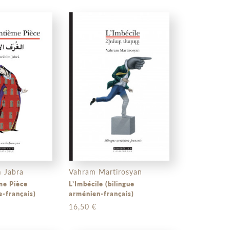
m Jabra
Vahram Martirosyan
me Pièce
L’Imbécile (bilingue
e-français)
arménien-français)
16,50 €