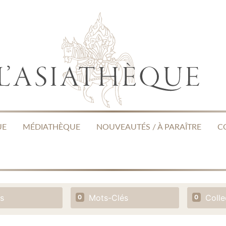
UE
MÉDIATHÈQUE
NOUVEAUTÉS / À PARAÎTRE
C
s
Mots-Clés
Colle
0
0