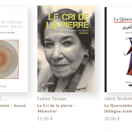
 ...
Fadwa Touqan
Jabra Ibrahi
L'Esprit de la nature -
Sayed
Le Cri de la pierre -
La Quarantiè
Mémoires
(bilingue arab
15,90 €
20,00 €