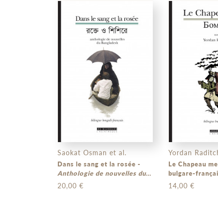
Saokat Osman et al.
Yordan Raditc
Dans le sang et la rosée -
Le Chapeau melon (bi
Anthologie de nouvelles du
bulgare-françai
Bangladesh
(bilingue bengali-
20,00 €
14,00 €
français)