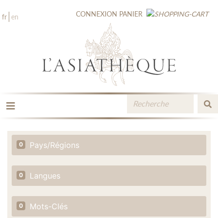
CONNEXION
PANIER
fr
en
LES ÉDITIONS
LA LIBRAIRIE
Pays/Régions
0
CATALOGUE
MÉDIATHÈQUE
NOUVEAUTÉS / À PARAÎTRE
Langues
0
CONTACT
ESPACE PRO LIBRAIRES
Mots-Clés
0