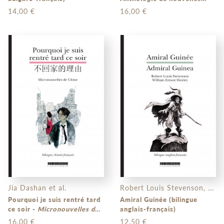
birmanes
(bilingue birman-
14,00 €
16,00 €
français)
Jia Dashan et al.
Robert Louis Stevenson, ...
Pourquoi je suis rentré tard
Amiral Guinée (bilingue
ce soir -
Micronouvelles de
anglais-français)
Chine
(bilingue chinois –
16,00 €
12,50 €