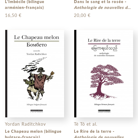
L’Imbécile (bilingue
Dans le sang et la rosée -
arménien-français)
Anthologie de nouvelles du
Bangladesh
(bilingue
16,50 €
20,00 €
bengali-français)
Yordan Raditchkov
Tè Tô et al.
Le Chapeau melon (bilingue
Le Rire de la terre -
bulgare-français)
Anthologie de nouvelles