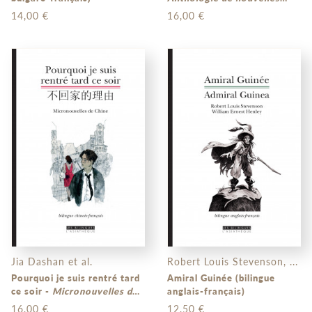
birmanes
(bilingue birman-
14,00 €
16,00 €
français)
Jia Dashan et al.
Robert Louis Stevenson, ...
Pourquoi je suis rentré tard
Amiral Guinée (bilingue
ce soir -
Micronouvelles de
anglais-français)
Chine
(bilingue chinois –
16,00 €
12,50 €