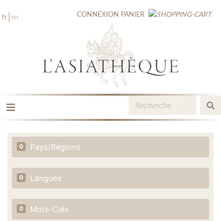
CONNEXION
PANIER
fr
en
LES ÉDITIONS
LA LIBRAIRIE
Pays/Régions
0
CATALOGUE
MÉDIATHÈQUE
NOUVEAUTÉS / À PARAÎTRE
Langues
0
CONTACT
ESPACE PRO LIBRAIRES
Mots-Clés
0