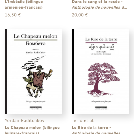
L’Imbécile (bilingue
Dans le sang et la rosée -
arménien-français)
Anthologie de nouvelles du
Bangladesh
(bilingue
16,50 €
20,00 €
bengali-français)
Yordan Raditchkov
Tè Tô et al.
Le Chapeau melon (bilingue
Le Rire de la terre -
bulgare-français)
Anthologie de nouvelles