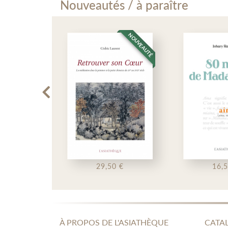
Nouveautés / à paraître
NOUVEAUTÉ
NOUVEAUTÉ
9,50 €
16,50 €
À PROPOS DE L'ASIATHÈQUE
CATA