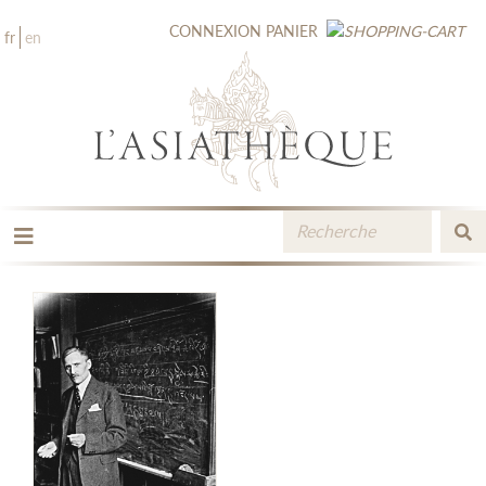
CONNEXION
PANIER
fr
en
LES ÉDITIONS
LA LIBRAIRIE
CATALOGUE
MÉDIATHÈQUE
NOUVEAUTÉS / À PARAÎTRE
CONTACT
ESPACE PRO LIBRAIRES