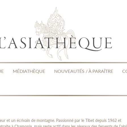
UE
MÉDIATHÈQUE
NOUVEAUTÉS / À PARAÎTRE
C
teur et un écrivain de montagne. Passionné par le Tibet depuis 1962 et
traite à Chamonix, mais reste actif dans les réseaux des fervents de l’alp