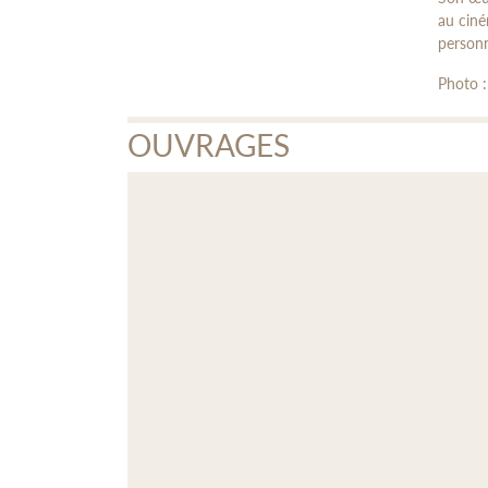
au cin
personn
Photo 
OUVRAGES