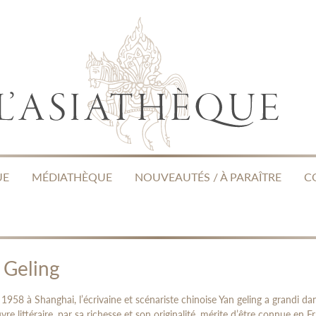
UE
MÉDIATHÈQUE
NOUVEAUTÉS / À PARAÎTRE
C
 Geling
1958 à Shanghai, l’écrivaine et scénariste chinoise Yan geling a grandi dans
re littéraire, par sa richesse et son originalité, mérite d’être connue en 