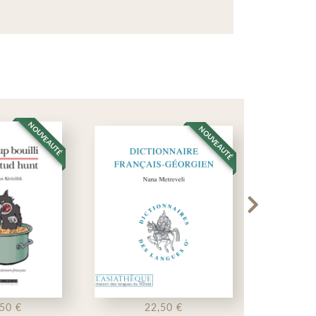
NO
AUTÉ
NOUVEAUTÉ
22,50 €
19,50 €