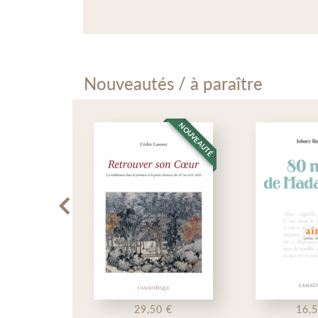
Nouveautés / à paraître
É
NOUVEAUTÉ
NOUVEA
29,50 €
16,50 €