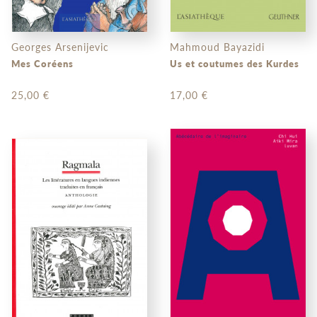
Georges Arsenijevic
Mahmoud Bayazidi
Mes Coréens
Us et coutumes des Kurdes
25,00 €
17,00 €