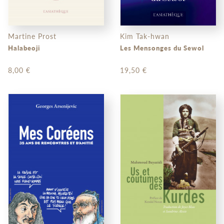
Martine Prost
Kim Tak-hwan
Halabeoji
Les Mensonges du Sewol
8,00 €
19,50 €