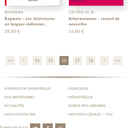
Anonyme
Chi Hui et al.
Ragmala -
Les littératures
Arborescences -
recueil de
en langues indiennes
nouvelles
traduites en français
28,00 €
16,00 €
<<
<
14
15
16
17
18
>
>>
À PROPOS DE L'ASIATHÈQUE
CATALOGUE
NOS PARTENAIRES
MÉDIATHÈQUE
ACTUALITÉS
ESPACE PRO LIBRAIRES
-
NOUS CONTACTER
MENTIONS LÉGALES
CGV
Suivez-nous sur