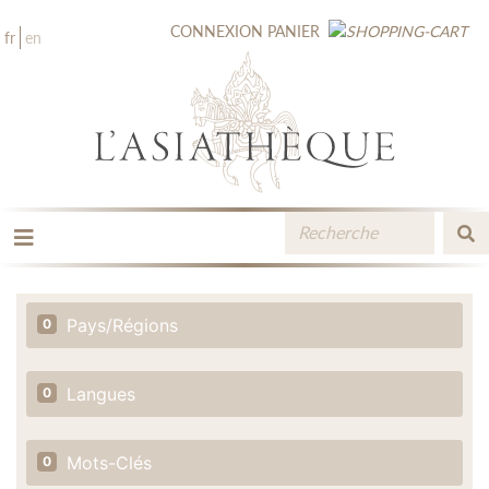
CONNEXION
PANIER
fr
en
LES ÉDITIONS
LA LIBRAIRIE
Pays/Régions
0
CATALOGUE
MÉDIATHÈQUE
NOUVEAUTÉS / À PARAÎTRE
Langues
0
CONTACT
ESPACE PRO LIBRAIRES
Mots-Clés
0