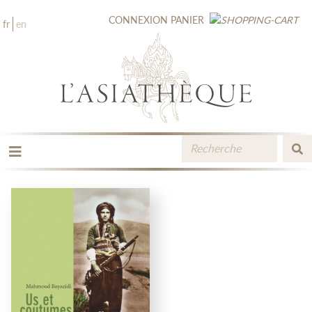
CONNEXION
PANIER
fr
en
LES ÉDITIONS
LA LIBRAIRIE
CATALOGUE
MÉDIATHÈQUE
NOUVEAUTÉS / À PARAÎTRE
CONTACT
ESPACE PRO LIBRAIRES