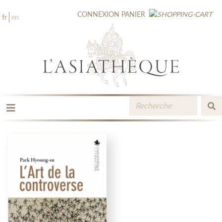
CONNEXION
PANIER
fr
en
LES ÉDITIONS
LA LIBRAIRIE
CATALOGUE
MÉDIATHÈQUE
NOUVEAUTÉS / À PARAÎTRE
CONTACT
ESPACE PRO LIBRAIRES