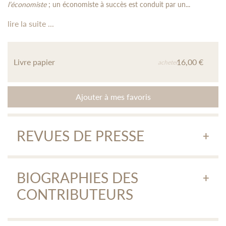
l’économiste
; un économiste à succès est conduit par un...
lire la suite ...
Livre papier
16,00 €
acheter
Ajouter à mes favoris
REVUES DE PRESSE
L'art de la controverse
« ... La Corée du Sud - invitée du dernier Salon du livre -
BIOGRAPHIES DES
décrite par ses fils oublie le confucianisme et laisse ses
CONTRIBUTEURS
anciens se suicider en masse faute d'aide familiale. C'est l'un
des effets de cette société ultra contemporaine dépeinte par
Park à travers six scènes de vie déroutantes ... »