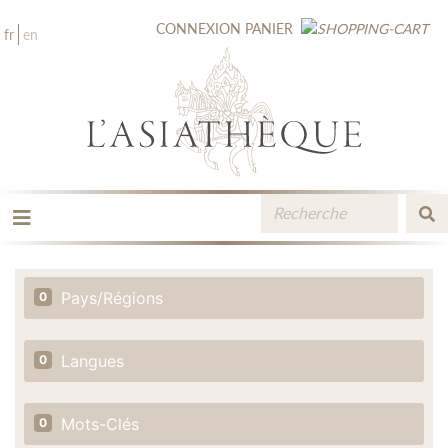
CONNEXION
PANIER
fr
en
LES ÉDITIONS
LA LIBRAIRIE
Pays/Régions
0
CATALOGUE
MÉDIATHÈQUE
NOUVEAUTÉS / À PARAÎTRE
Langues
0
CONTACT
ESPACE PRO LIBRAIRES
Mots-Clés
0