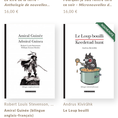
Anthologie de nouvelles
ce soir -
Micronouvelles de
birmanes
(bilingue birman-
Chine
(bilingue chinois –
16,00 €
16,00 €
français)
français)
NOUVEAUTÉ
Robert Louis Stevenson, ...
Andrus Kivirähk
Amiral Guinée (bilingue
Le Loup bouilli
anglais-français)