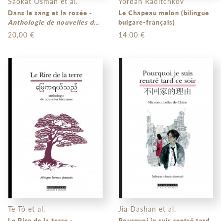
Saokat Osman et al.
Yordan Raditchkov
Dans le sang et la rosée -
Le Chapeau melon (bilingue
Anthologie de nouvelles du
bulgare-français)
Bangladesh
(bilingue
20,00 €
14,00 €
bengali-français)
Tè Tô et al.
Jia Dashan et al.
Le Rire de la terre -
Pourquoi je suis rentré tard