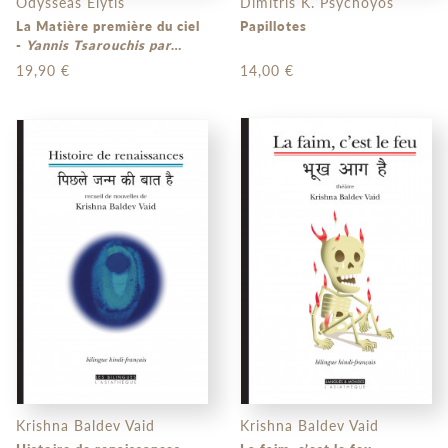
Odysséas Elytis
Dimitris K. Psychoyos
La Matière première du ciel
Papillotes
-
Yannis Tsarouchis par
Odysseas Elytis
(bilingue
19,90 €
14,00 €
grec moderne - français)
Krishna Baldev Vaid
Krishna Baldev Vaid