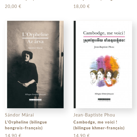
hongrois-français)
20,00 €
18,00 €
Sándor Márai
Jean-Baptiste Phou
L'Orpheline (bilingue
Cambodge, me voici !
hongrois-français)
(bilingue khmer-français)
14,90 €
14,90 €