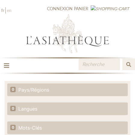
CONNEXION
PANIER
fr
en
LES ÉDITIONS
LA LIBRAIRIE
Pays/Régions
0
CATALOGUE
MÉDIATHÈQUE
NOUVEAUTÉS / À PARAÎTRE
Langues
0
CONTACT
ESPACE PRO LIBRAIRES
Mots-Clés
0