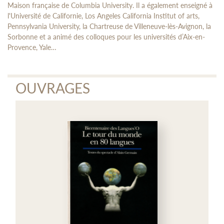
Maison française de Columbia University. Il a également enseigné à
l'Université de Californie, Los Angeles California Institut of arts,
Pennsylvania University, la Chartreuse de Villeneuve-lès-Avignon, la
Sorbonne et a animé des colloques pour les universités d’Aix-en-
Provence, Yale…
OUVRAGES