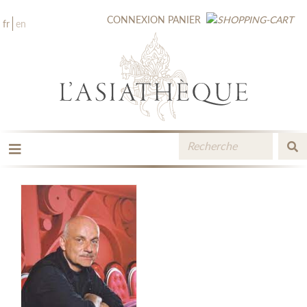
CONNEXION
PANIER
fr
en
LES ÉDITIONS
LA LIBRAIRIE
CATALOGUE
MÉDIATHÈQUE
NOUVEAUTÉS / À PARAÎTRE
CONTACT
ESPACE PRO LIBRAIRES