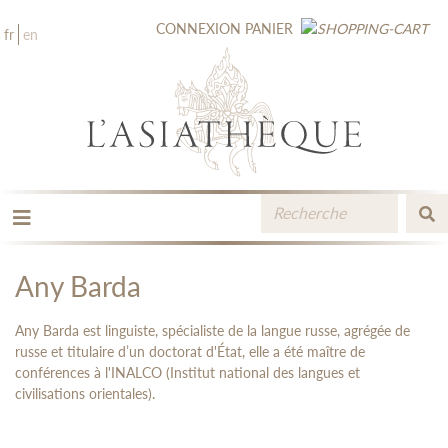
CONNEXION
PANIER
fr
en
LES ÉDITIONS
LA LIBRAIRIE
Any Barda
CATALOGUE
MÉDIATHÈQUE
Any Barda est linguiste, spécialiste de la langue russe, agrégée de
NOUVEAUTÉS / À PARAÎTRE
russe et titulaire d’un doctorat d'État, elle a été maître de
conférences à l'INALCO (Institut national des langues et
CONTACT
civilisations orientales).
ESPACE PRO LIBRAIRES