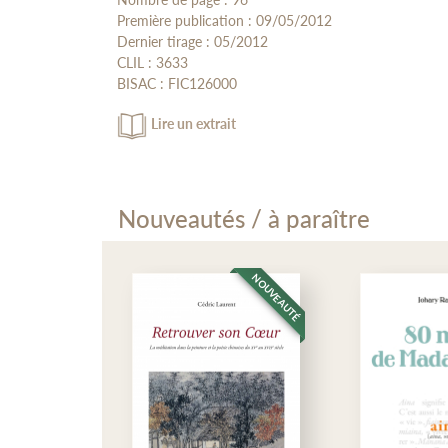
Youn
Première publication : 09/05/2012
fond
En g
Dernier tirage : 05/2012
de v
Intr
CLIL : 3633
imme
1er
BISAC : FIC126000
… En
Ré
… J’
Lire un extrait
2e 
Rémy
… Po
coll
… Ja
chan
3e 
Nouveautés / à paraître
… Ce
… Nu
4e 
UTÉ
NOUVEAUTÉ
NO
… La
… Pr
5e 
… Pa
… Re
6e 
… Qu
… De