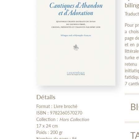
bilin
Traduct
Pour pr
a chois
page de
et en p
littéra
turke 
retenu
initia
fatidiq
7 canti
Détails
B
Format : Livre broché
ISBN : 9782360570270
Collection :
Hors Collection
17 x 24 cm
Yo
Poids : 200 gr
T
Nombre de page : 96