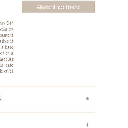
Ajouter à mes favoris
Rémy Dor
uvera en
mpagnent
ative et
 la base
or en a
arcours
la date
e et les
S