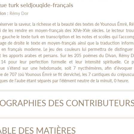
gue turk seldjouqide-français
ion :
Rémy Dor
éserver la saveur, la richesse et la beauté des textes de Younous Émrè, 
i de les rendre en moyen-français des XIVe-XVe siècles. Le lecteur tro
 gauche le texte turk en transcription et les notes et scolies qui l’acco
age de droite le texte en moyen-français ainsi que la traduction inform
le en français moderne. Le jeu des couleurs lui permettra de distinguer
et les apports arabes et persans. Sur les 205 poèmes du Divan, Rémy D
 14 pour leur perfection formelle et leur intensité spirituelle. Ce p
tique s’étend sur une hebdomade, soit 7 nycthémères, afin d’évoquer 
ue de 707 (où Younous Émrè se fit derviche), les 7 cantiques du crépuscul
ques de l’aube étant séparés par l’élément neutre de la minuit, 0 heure.
IOGRAPHIES DES CONTRIBUTEUR
unous Émeré
ABLE DES MATIÈRES