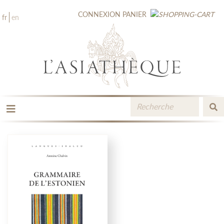
CONNEXION
PANIER
fr
en
LES ÉDITIONS
LA LIBRAIRIE
CATALOGUE
MÉDIATHÈQUE
NOUVEAUTÉS / À PARAÎTRE
CONTACT
ESPACE PRO LIBRAIRES