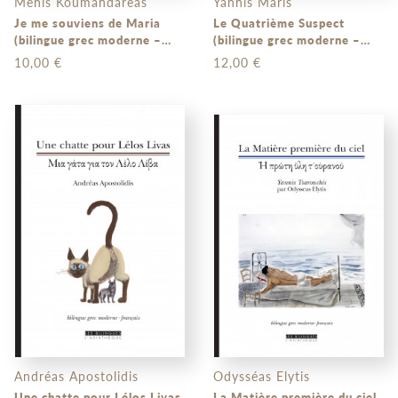
Ménis Koumandaréas
Yannis Maris
Je me souviens de Maria
Le Quatrième Suspect
(bilingue grec moderne –
(bilingue grec moderne –
français)
français)
10,00 €
12,00 €
Andréas Apostolidis
Odysséas Elytis
Une chatte pour Lélos Livas
La Matière première du ciel