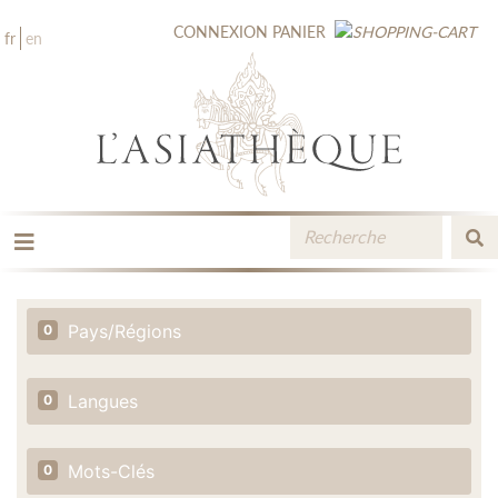
CONNEXION
PANIER
fr
en
LES ÉDITIONS
LA LIBRAIRIE
Pays/Régions
0
CATALOGUE
MÉDIATHÈQUE
NOUVEAUTÉS / À PARAÎTRE
Langues
0
CONTACT
ESPACE PRO LIBRAIRES
Mots-Clés
0