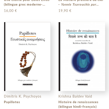
(bilingue grec moderne-
-
Yannis Tsarouchis par
français)
Odysseas Elytis
(bilingue
16,00 €
19,90 €
grec moderne - français)
Dimitris K. Psychoyos
Krishna Baldev Vaid
Papillotes
Histoire de renaissances
(bilingue hindi-français)