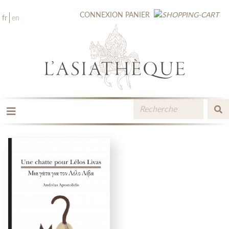
CONNEXION
PANIER
fr
en
LES ÉDITIONS
LA LIBRAIRIE
CATALOGUE
MÉDIATHÈQUE
NOUVEAUTÉS / À PARAÎTRE
CONTACT
ESPACE PRO LIBRAIRES