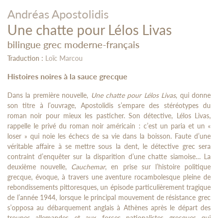
Andréas Apostolidis
Une chatte pour Lélos Livas
bilingue grec moderne-français
Traduction :
Loïc Marcou
Histoires noires à la sauce grecque
Dans la première nouvelle,
Une chatte pour Lélos Livas
, qui donne
son titre à l’ouvrage, Apostolidis s’empare des stéréotypes du
roman noir pour mieux les pasticher. Son détective, Lélos Livas,
rappelle le privé du roman noir américain : c’est un paria et un «
loser » qui noie les échecs de sa vie dans la boisson. Faute d’une
véritable affaire à se mettre sous la dent, le détective grec sera
contraint d’enquêter sur la disparition d’une chatte siamoise… La
deuxième nouvelle,
Cauchemar
, en prise sur l’histoire politique
grecque, évoque, à travers une aventure rocambolesque pleine de
rebondissements pittoresques, un épisode particulièrement tragique
de l’année 1944, lorsque le principal mouvement de résistance grec
s’opposa au débarquement anglais à Athènes après le départ des
troupes allemandes et aux forces nationalistes grecques qui