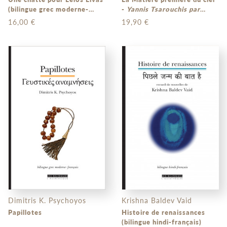
(bilingue grec moderne-
-
Yannis Tsarouchis par
français)
Odysseas Elytis
(bilingue
16,00 €
19,90 €
grec moderne - français)
Dimitris K. Psychoyos
Krishna Baldev Vaid
Papillotes
Histoire de renaissances
(bilingue hindi-français)