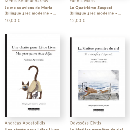
Ménis Koumandaréas
Yannis Maris
Je me souviens de Maria
Le Quatrième Suspect
(bilingue grec moderne –
(bilingue grec moderne –
français)
français)
10,00 €
12,00 €
Andréas Apostolidis
Odysséas Elytis
Une chatte pour Lélos Livas
La Matière première du ciel