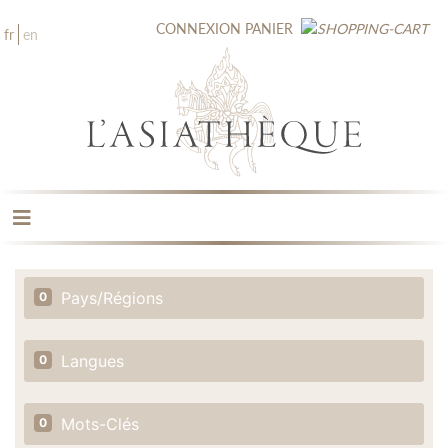
CONNEXION
PANIER
fr
en
LES ÉDITIONS
LA LIBRAIRIE
Pays/Régions
0
CATALOGUE
MÉDIATHÈQUE
NOUVEAUTÉS / À PARAÎTRE
Langues
0
CONTACT
Mots-Clés
0