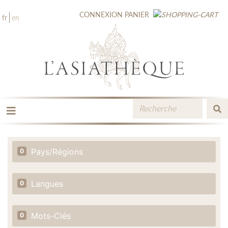
CONNEXION
PANIER
fr
en
LES ÉDITIONS
LA LIBRAIRIE
Pays/Régions
0
CATALOGUE
MÉDIATHÈQUE
NOUVEAUTÉS / À PARAÎTRE
Langues
0
CONTACT
ESPACE PRO LIBRAIRES
Mots-Clés
0