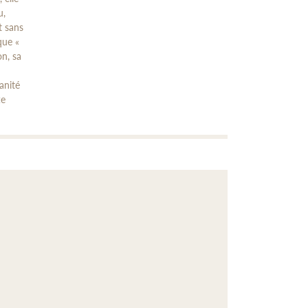
u,
t sans
que «
on, sa
anité
te