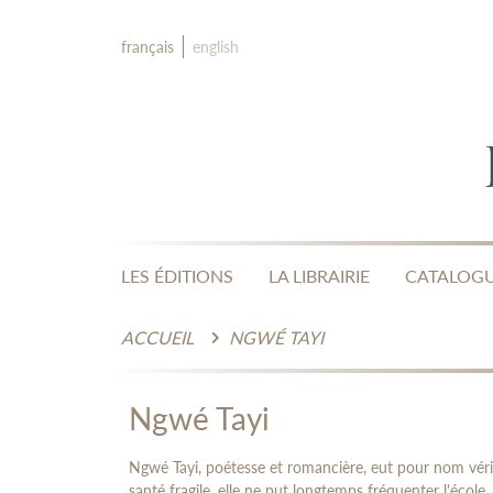
français
english
LES ÉDITIONS
LA LIBRAIRIE
CATALOG
ACCUEIL
NGWÉ TAYI
Ngwé Tayi
Ngwé Tayi, poétesse et romancière, eut pour nom vér
santé fragile, elle ne put longtemps fréquenter l'école,