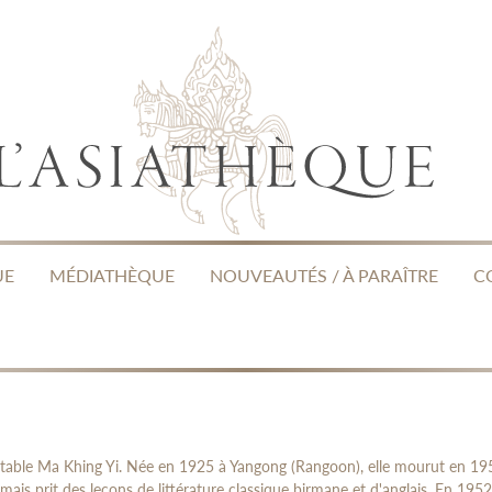
UE
MÉDIATHÈQUE
NOUVEAUTÉS / À PARAÎTRE
C
itable Ma Khing Yi. Née en 1925 à Yangong (Rangoon), elle mourut en 19
 mais prit des leçons de littérature classique birmane et d'anglais. En 1952,