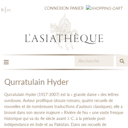
CONNEXION
PANIER
fr
en
LES ÉDITIONS
LA LIBRAIRIE
Qurratulain Hyder
CATALOGUE
MÉDIATHÈQUE
Qurratulain Hyder (1927-2007) est la « grande dame » des lettres
NOUVEAUTÉS / À PARAÎTRE
ourdoues. Auteur prolifique (douze romans, quatre recueils de
nouvelles et de nombreuses traductions d’auteurs classiques), elle a
CONTACT
brossé dans son œuvre majeure « Rivière de feu » une vaste fresque
ESPACE PRO LIBRAIRES
historique qui va du 4e siècle avant J.-C. à la période post-
indépendance en Inde et au Pakistan. Dans ses recueils de