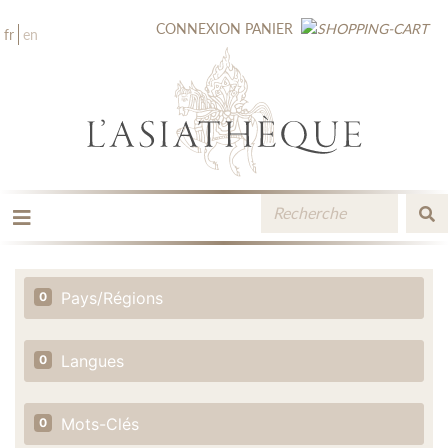
CONNEXION
PANIER
fr
en
LES ÉDITIONS
LA LIBRAIRIE
Pays/Régions
0
CATALOGUE
MÉDIATHÈQUE
NOUVEAUTÉS / À PARAÎTRE
Langues
0
CONTACT
ESPACE PRO LIBRAIRES
Mots-Clés
0