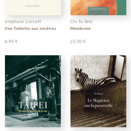
Stéphane Corcuff
Chi Ta-Wei
Une Tablette aux ancêtres
Membrane
8,90 €
22,50 €