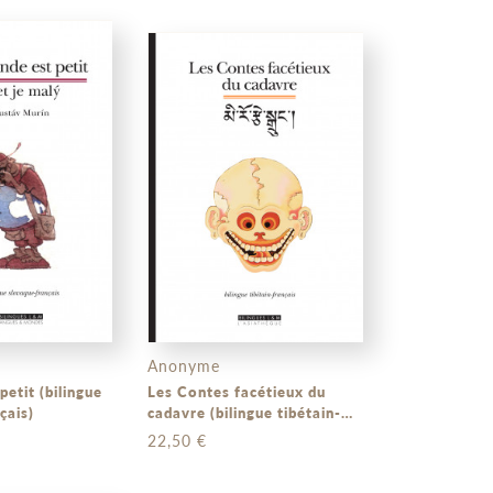
n
Anonyme
bilingue
Les Contes facétieux du
çais)
cadavre (bilingue tibétain-
français)
22,50 €