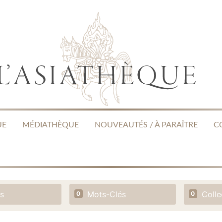
UE
MÉDIATHÈQUE
NOUVEAUTÉS / À PARAÎTRE
C
s
Mots-Clés
Colle
0
0