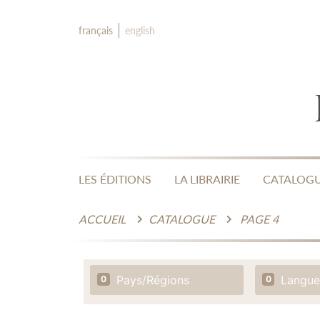
français
english
LES ÉDITIONS
LA LIBRAIRIE
CATALOG
ACCUEIL
CATALOGUE
PAGE 4
Pays/Régions
Langue
0
0