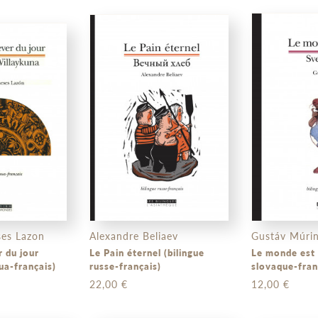
ses Lazon
Alexandre Beliaev
Gustáv Múri
r du jour
Le Pain éternel (bilingue
Le monde est petit (
ua-français)
russe-français)
slovaque-fran
22,00 €
12,00 €