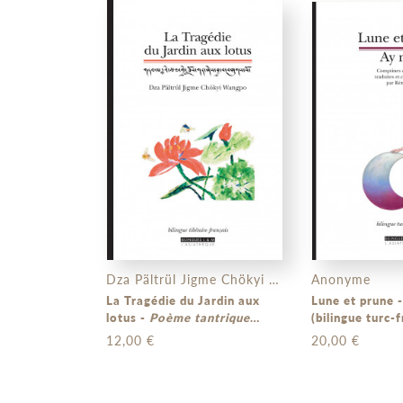
Dza Pältrül Jigme Chökyi Wangpo
Anonyme
La Tragédie du Jardin aux
Lune et p
lotus -
Poème tantrique
(bilingue turc-f
tibétain du XIXe siècle
12,00 €
20,00 €
(bilingue tibétain-français)