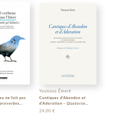
Younous Émeré
au ne fait pas
Cantiques d'Abandon et
proverbes
d'Adoration -
Quatorze
res
(bilingue
chants extraits du Divan de
24,00 €
ançais et turk
Younous Émrè
(bilingue turk
rançais)
seldjouqide-français)