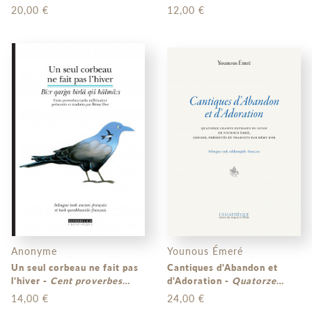
Turquie et du Kirghizstan
20,00 €
12,00 €
(bilingue turc-français et
kirghiz-français)
Anonyme
Younous Émeré
Un seul corbeau ne fait pas
Cantiques d'Abandon et
l’hiver -
Cent proverbes
d'Adoration -
Quatorze
turks millénaires
(bilingue
chants extraits du Divan de
14,00 €
24,00 €
turk ancien-français et turk
Younous Émrè
(bilingue turk