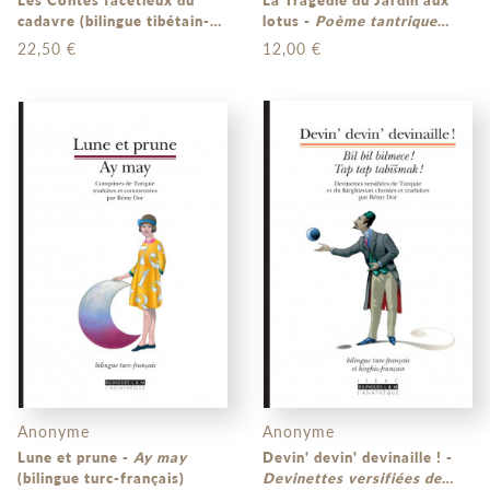
cadavre (bilingue tibétain-
lotus -
Poème tantrique
français)
tibétain du XIXe siècle
22,50 €
12,00 €
(bilingue tibétain-français)
Anonyme
Anonyme
Lune et prune -
Ay may
Devin' devin' devinaille ! -
(bilingue turc-français)
Devinettes versifiées de