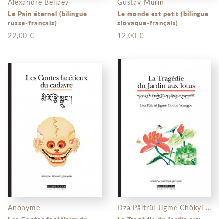
Alexandre Beliaev
Gustáv Múrin
Le Pain éternel (bilingue
Le monde est petit (bilingue
russe-français)
slovaque-français)
22,00 €
12,00 €
Anonyme
Dza Pältrül Jigme Chökyi Wangpo
Les Contes facétieux du
La Tragédie du Jardin aux