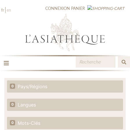
CONNEXION
PANIER
fr
en
LES ÉDITIONS
LA LIBRAIRIE
Pays/Régions
0
CATALOGUE
MÉDIATHÈQUE
NOUVEAUTÉS / À PARAÎTRE
Langues
0
CONTACT
ESPACE PRO LIBRAIRES
Mots-Clés
0